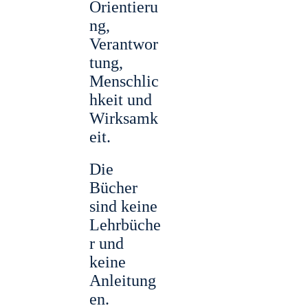
Orientieru
ng,
Verantwor
tung,
Menschlic
hkeit und
Wirksamk
eit.
Die
Bücher
sind keine
Lehrbüche
r und
keine
Anleitung
en.