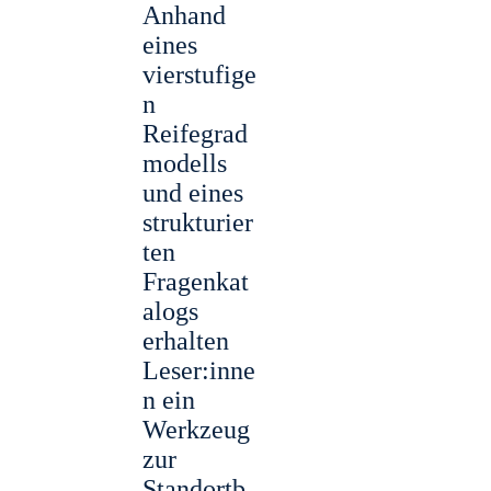
Anhand
eines
vierstufige
n
Reifegrad
modells
und eines
strukturier
ten
Fragenkat
alogs
erhalten
Leser:inne
n ein
Werkzeug
zur
Standortb