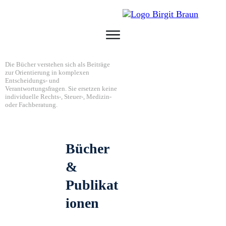
Die Bücher verstehen sich als Beiträge
zur Orientierung in komplexen
Entscheidungs- und
Verantwortungsfragen. Sie ersetzen keine
individuelle Rechts-, Steuer-, Medizin-
oder Fachberatung.
Bücher
&
Publikat
ionen