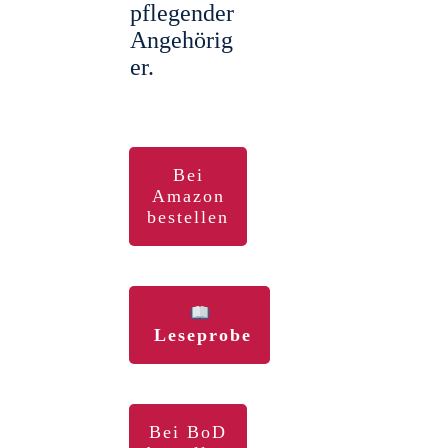
pflegender
Angehörig
er.
Bei
Amazon
bestellen
Leseprobe
Bei BoD